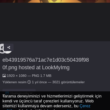
eb43919576a71ac7e1d03c50439f98
0f.png hosted at LookMyImg
1920 × 1080 — PNG 1.7 MB
Yüklenen resim
1 yıl önce
— 3021 görüntülemeler
Hakkımızda
Tarama deneyiminizi ve hizmetlerimizi geliştirmek için
kendi ve üçüncü taraf çerezleri kullanıyoruz. Web
No description provided.
sitemizi kullanmaya devam ederseniz, bu
Çerez