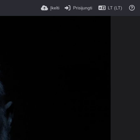
Įkelti
Prisijungti
LT (LT)