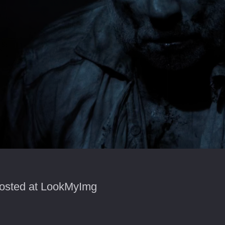
osted at LookMyImg