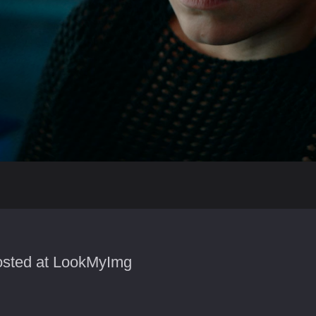
sted at LookMyImg