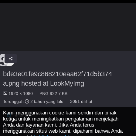
bde3e01fe9c868210eaa62f71d5b374
a.png hosted at LookMyImg
1920 × 1080 — PNG 922.7 KB
Terunggah
2 tahun yang lalu
— 3051 dilihat
Kami menggunakan cookie kami sendiri dan pihak
Tentang
ketiga untuk meningkatkan pengalaman menjelajah
Anda dan layanan kami. Jika Anda terus
No description provided.
menggunakan situs web kami, dipahami bahwa Anda