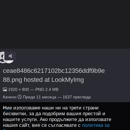
ceae8486c6217102bc12356ddf9b9e
88.png hosted at LookMyImg
1920 × 800 — PNG 2.4 MB
Качено
Преди 11 месеца
— 1637 прегледа
Ние използваме наши ни на трети страни
Относно
бисквитки, за да подобрим вашия престой и
нашите услуги. Ако продължите да използвате
No description provided.
нашия сайт, вие се съгласявате с
политика за