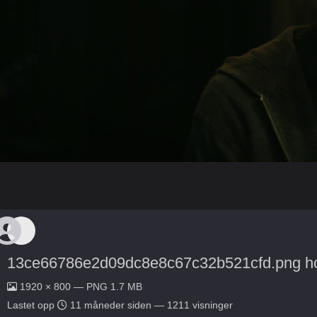
13ce66786e2d09dc8e8c67c32b521cfd.png ho
1920 × 800 — PNG 1.7 MB
Lastet opp
11 måneder siden
— 1211 visninger