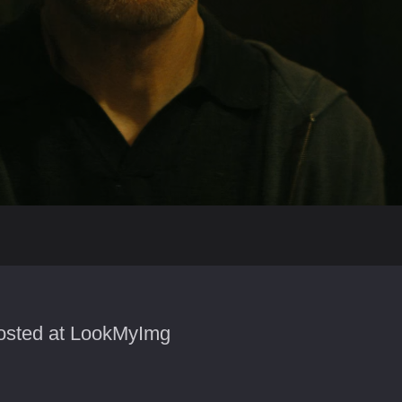
sted at LookMyImg