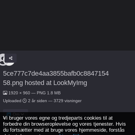
5ce777c7de4aa3855bafb0c8847154
58.png hosted at LookMyImg
1920 × 960 — PNG 1.8 MB
Uploaded
2 år siden
— 3729 visninger
Om
Vi bruger vores egne og tredjeparts cookies til at
forbedre din browseroplevelse og vores tjenester. Hvis
No description provided.
du fortsætter med at bruge vores hjemmeside, forstås