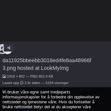
da11925bbeebb3016ed4fe8aa48966f
3.png hosted at LookMyImg
1918 × 802 — PNG 853.9 KB
Lastet opp
2 år siden
— 5169 visninger
Vi bruker våre egne samt tredjeparts
Om oss
informasjonskapsler for å forbedre din opplevelse av
nettstedet og tjenestene våre. Hvis du fortsetter å
No description provided.
bruke nettstedet betyr det at du aksepterer våre