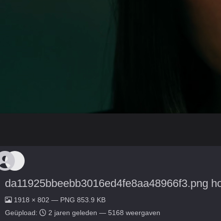
da11925bbeebb3016ed4fe8aa48966f3.png ho
1918 × 802 — PNG 853.9 KB
Geüpload:
2 jaren geleden
— 5168 weergaven