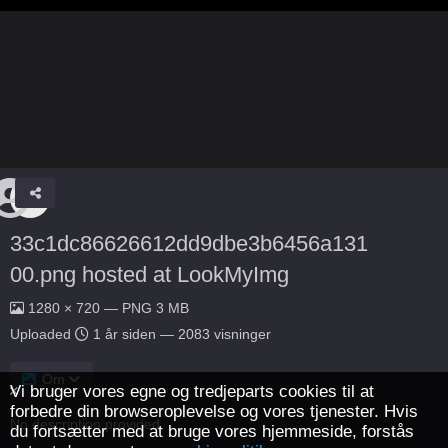
33c1dc86626612dd9dbe3b6456a131
00.png hosted at LookMyImg
1280 × 720 — PNG 3 MB
Uploaded
1 år siden
— 2083 visninger
Om
Vi bruger vores egne og tredjeparts cookies til at
forbedre din browseroplevelse og vores tjenester. Hvis
No description provided.
du fortsætter med at bruge vores hjemmeside, forstås