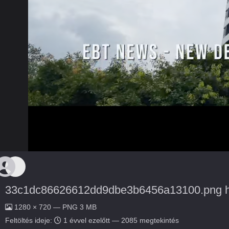
33c1dc86626612dd9dbe3b6456a13100.png h
1280 × 720 — PNG 3 MB
Feltöltés ideje:
1 évvel ezelőtt
— 2085 megtekintés