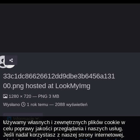
33c1dc86626612dd9dbe3b6456a131
00.png hosted at LookMyImg
1280 × 720 — PNG 3 MB
Wysłano
1 rok temu
— 2088 wyświetleń
Informacje
Używamy własnych i zewnętrznych plików cookie w
celu poprawy jakości przeglądania i naszych usług.
No description provided.
Jeśli nadal korzystasz z naszej strony internetowej,